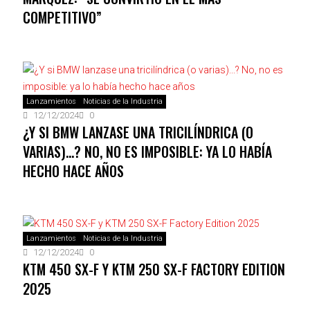
COMPETITIVO”
Lanzamientos
Noticias de la Industria
12/12/2024
0
¿Y SI BMW LANZASE UNA TRICILÍNDRICA (O
VARIAS)…? NO, NO ES IMPOSIBLE: YA LO HABÍA
HECHO HACE AÑOS
Lanzamientos
Noticias de la Industria
12/12/2024
0
KTM 450 SX-F Y KTM 250 SX-F FACTORY EDITION
2025