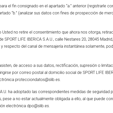
ra el fin consignado en el apartado “a.” anterior (registrarle c
rtado “b.” (analizar sus datos con fines de prospección de merc
 Usted no retire el consentimiento que ahora nos otorga, retir
 de SPORT LIFE IBERICA S.A.U., calle Nestares 20, 28045 Madrid, 
 y respecto del canal de mensajería instantánea solamente, podr
asisten, de acceso a sus datos, rectificación, supresión o limit
irigirse por correo postal al domicilio social de SPORT LIFE IBE
lectrónica protecciondatos@slib.es.
.U. ha adoptado las correspondientes medidas de seguridad pa
 pese a no estar actualmente obligada a ello, al que puede cont
ión electrónica dpo@slib.es.