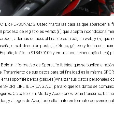
RSONAL: Si Usted marca las casillas que aparecen al final d
l proceso de registro es veraz; (iii) que acepta incondicionalmen
parecen, además de aquí, al final de esta página web; y (iv) qu
eña, email, dirección postal, teléfono, género y fecha de nacimi
España, teléfono 913470100 y email sportlifeiberica@slib.es) par
 Boletín Informativo de Sport Life Ibérica que se publica a razó
del Tratamiento de sus datos para tal finalidad es la misma SPO
email sportlifeiberica@slib.es.)Analizar sus datos personales 
s de SPORT LIFE IBERICA S.A.U., para lo que los datos se comuni
guros, Ocio, Belleza, Moda y Accesorios, Gran Consumo, Distrib
vados, y Juegos de Azar; todo ello tanto en formato convencional