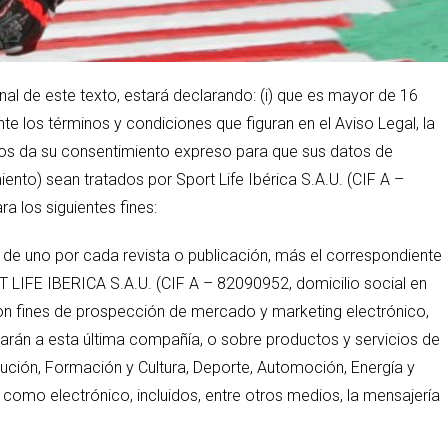
e este texto, estará declarando: (i) que es mayor de 16
te los términos y condiciones que figuran en el Aviso Legal, la
e nos da su consentimiento expreso para que sus datos de
ento) sean tratados por Sport Life Ibérica S.A.U. (CIF A –
a los siguientes fines:
n de uno por cada revista o publicación, más el correspondiente
RT LIFE IBERICA S.A.U. (CIF A – 82090952, domicilio social en
con fines de prospección de mercado y marketing electrónico,
carán a esta última compañía, o sobre productos y servicios de
ución, Formación y Cultura, Deporte, Automoción, Energía y
 como electrónico, incluidos, entre otros medios, la mensajería