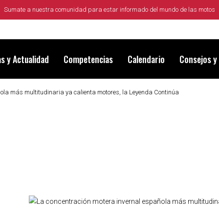
Sumate a nuestra comunidad para estar informado del mundo de las motos
as y Actualidad
Competencias
Calendario
Consejos y
ola más multitudinaria ya calienta motores, la Leyenda Continúa