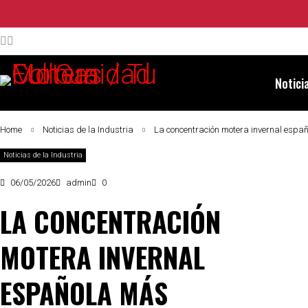
Notici
Home
Noticias de la Industria
La concentración motera invernal españ
Noticias de la Industria
06/05/2026
admin
0
LA CONCENTRACIÓN
MOTERA INVERNAL
ESPAÑOLA MÁS